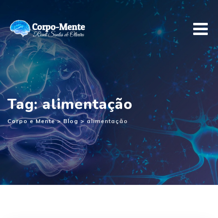
Ir
para
o
conteúdo
Tag: alimentação
Corpo e Mente
>
Blog
>
alimentação