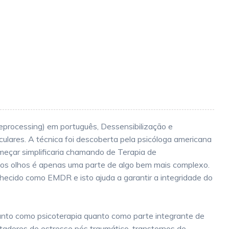
rocessing) em português, Dessensibilização e
ares. A técnica foi descoberta pela psicóloga americana
omeçar simplificaria chamando de Terapia de
os olhos é apenas uma parte de algo bem mais complexo.
ecido como EMDR e isto ajuda a garantir a integridade do
anto como psicoterapia quanto como parte integrante de
tadores de estresse pós traumático, transtornos de