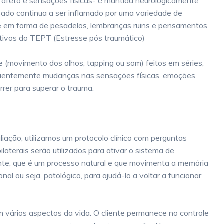
 afeto e sensações físicas- é mantida neurologicamente
sado continua a ser inflamado por uma variedade de
se em forma de pesadelos, lembranças ruins e pensamentos
tivos do TEPT (Estresse pós traumático)
e (movimento dos olhos, tapping ou som) feitos em séries,
equentemente mudanças nas sensações físicas, emoções,
er para superar o trauma.
liação, utilizamos um protocolo clínico com perguntas
aterais serão utilizados para ativar o sistema de
te, que é um processo natural e que movimenta a memória
al ou seja, patológico, para ajudá-lo a voltar a funcionar
 vários aspectos da vida. O cliente permanece no controle