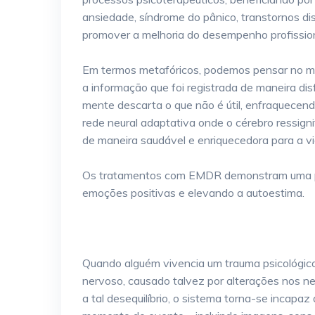
ansiedade, síndrome do pânico, transtornos di
promover a melhoria do desempenho profissional
Em termos metafóricos, podemos pensar no me
a informação que foi registrada de maneira dis
mente descarta o que não é útil, enfraquecend
rede neural adaptativa onde o cérebro ressigni
de maneira saudável e enriquecedora para a v
Os tratamentos com EMDR demonstram uma pr
emoções positivas e elevando a autoestima.
Quando alguém vivencia um trauma psicológico 
nervoso, causado talvez por alterações nos ne
a tal desequilíbrio, o sistema torna-se incapa