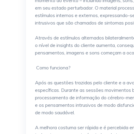
momento do evento – incluindo imagens, sons,
em seu estado perturbador. O material proces
estímulos internos e externos, expressando-
intrusivos que são chamados de sintomas posi
Através de estímulos alternados bilateralment
o nível de insights do cliente aumenta, cons
pensamentos, imagens e sons começam a ocorr
Como funciona?
Após as questões trazidas pelo cliente e a ava
específicas. Durante as sessões movimentos bil
processamento de informação do cérebro-men
e os pensamentos intrusivos de modo disfuncion
de modo saudável.
A melhora costuma ser rápida e é percebida em