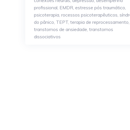
conexões neurais
,
depressão
,
desempenho
profissional
,
EMDR
,
estresse pós traumático
,
psicoterapia
,
rocessos psicoterapêuticos
,
sínd
do pânico
,
TEPT
,
terapia de reprocessamento
,
transtornos de ansiedade
,
transtornos
dissociativos