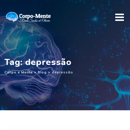
Ir
para
o
conteúdo
Tag: depressão
Corpo e Mente
>
Blog
>
depressão