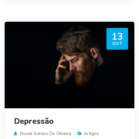
13
OUT
Depressão
Roseli Santos De Oliveira
Artigos