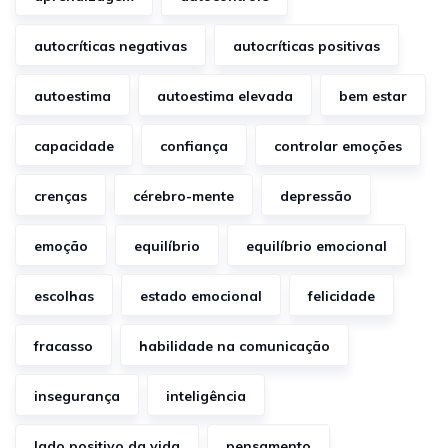
autocríticas negativas
autocríticas positivas
autoestima
autoestima elevada
bem estar
capacidade
confiança
controlar emoções
crenças
cérebro-mente
depressão
emoção
equilíbrio
equilíbrio emocional
escolhas
estado emocional
felicidade
fracasso
habilidade na comunicação
insegurança
inteligência
lado positivo da vida
pensamento