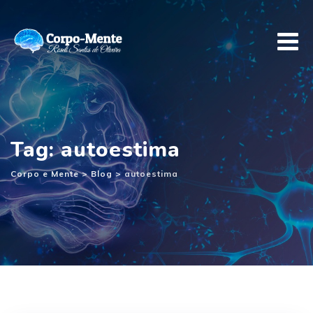
Ir
para
o
conteúdo
Tag: autoestima
Corpo e Mente
>
Blog
>
autoestima