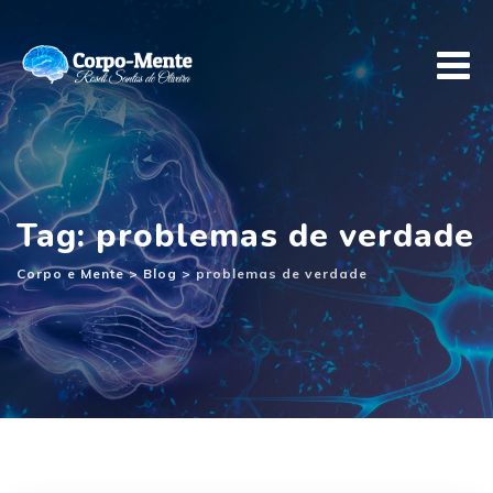
Ir
para
o
conteúdo
Tag: problemas de verdade
Corpo e Mente
>
Blog
>
problemas de verdade